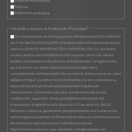
Motores de búsqueda
Noticias
Publicidad, packaging...
Campo
He leído y acepto la Política de Privacidad
*
obligatorio
De conformidad con lo dispuesto en el Reglamento (UE) 2016/679
de 27 de abril de 2016 (GDPR): el Responsable del tratamiento de sus
datos es LEVANTE IMPORTACIÓN Y EXPORTACIÓN, S.L. Sus datos
serán tratados con la finalidad de información comercial o de las
posibles actividades realizados por el Responsable. La legitimación
para el uso de sus datos está basada en la aceptación y
consentimiento del interesado. No se cederán datos a terceros, salvo
obligación legal. Los datos serán destruidos una vez comunique su
deseo de hacerlo y/o finalizados los períodos legales de
conservación. Usted podrá ejercitar sus derechos de acceso,
rectificación, supresión, olvido, portabilidad y limitación del
tratamiento, dirigiéndose a la dirección C/Carraixet s/n, 46132
Almácera, Valencia. Igualmente, puede presentar una reclamación
ante la Agencia Española de Protección de datos si considera que sus
derechos han sido vulnerados. Más Información en
http://levantex.com/es/ ó por vía email a info@levantex.com