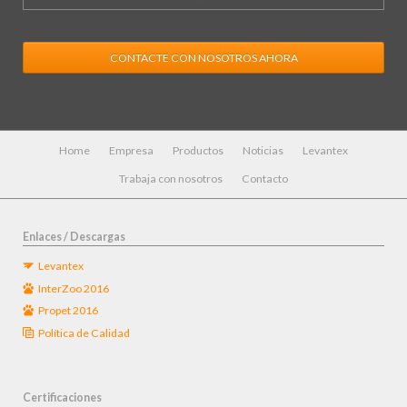
CONTACTE CON NOSOTROS AHORA
Saltar
Home
Empresa
Productos
Noticias
Levantex
navegación
Trabaja con nosotros
Contacto
Enlaces / Descargas
Levantex
InterZoo 2016
Propet 2016
Política de Calidad
Certificaciones