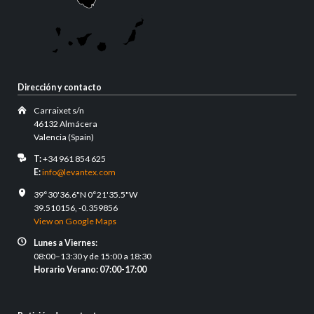
Dirección y contacto
Carraixet s/n
46132 Almácera
Valencia (Spain)
T:
+34 961 854 625
E:
info@levantex.com
39°30'36.6"N 0°21'35.5"W
39.510156, -0.359856
View on Google Maps
Lunes a Viernes:
08:00–13:30 y de 15:00 a 18:30
Horario Verano: 07:00-17:00