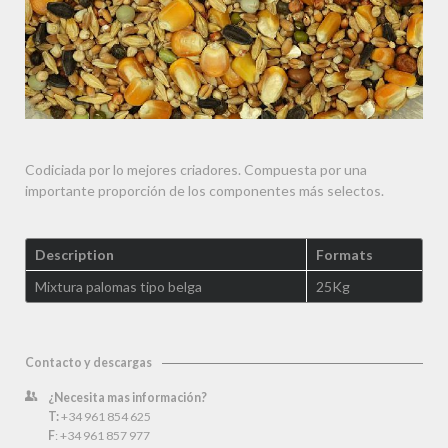
Codiciada por lo mejores criadores. Compuesta por una
importante proporción de los componentes más selectos.
Description
Formats
Mixtura palomas tipo belga
25Kg
Contacto y descargas
¿Necesita mas información?
T:
+34 961 854 625
F
: +34 961 857 977