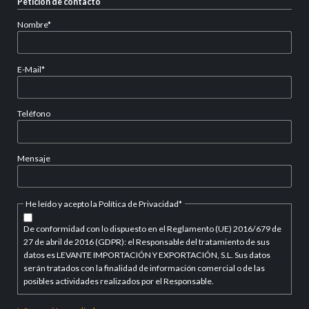
Petición de contacto
Campo
Nombre
*
obligatorio
Campo
E-Mail
*
obligatorio
Teléfono
Mensaje
Campo
He leído y acepto la Política de Privacidad
*
obligatorio
De conformidad con lo dispuesto en el Reglamento (UE) 2016/679 de
27 de abril de 2016 (GDPR): el Responsable del tratamiento de sus
datos es LEVANTE IMPORTACIÓN Y EXPORTACIÓN, S.L. Sus datos
serán tratados con la finalidad de información comercial o de las
posibles actividades realizados por el Responsable.