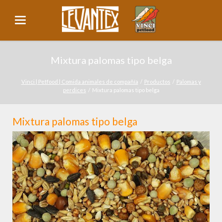
Mixtura palomas tipo belga
Vinci | Petfood | Comida animales de compañía
Productos
Palomas y
perdices
Mixtura palomas tipo belga
Mixtura palomas tipo belga