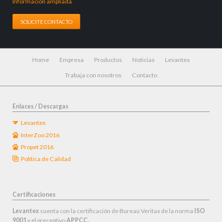
Información ampliada
SOLICITE CONTACTO
Saltar
Home
Empresa
Productos
Noticias
Levantex
navegación
Trabaja con nosotros
Contacto
Enlaces / Descargas
Levantex
InterZoo 2016
Propet 2016
Política de Calidad
Certificaciones
Levantex
cuenta con la certificación de Bureau Veritas de la norma
ISO
9001
y el preceptivo
APPCC.