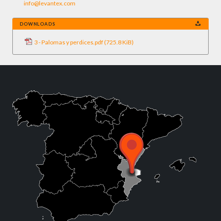
info@levantex.com
DOWNLOADS
3 - Palomas y perdices.pdf
(725.8 KiB)