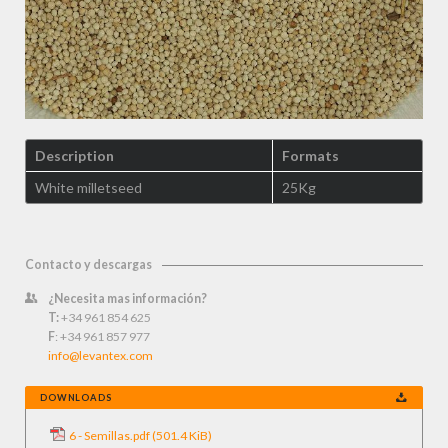
Description
Formats
White milletseed
25Kg
Contacto y descargas
¿Necesita mas información?
T:
+34 961 854 625
F
: +34 961 857 977
info@levantex.com
DOWNLOADS
6 - Semillas.pdf
(501.4 KiB)