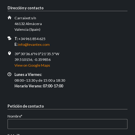
Dirección y contacto
Carraixet s/n
46132 Almácera
Valencia (Spain)
T:
+34 961 854 625
E:
info@levantex.com
39°30'36.6"N 0°21'35.5"W
39.510156, -0.359856
View on Google Maps
Lunes a Viernes:
08:00–13:30 y de 15:00 a 18:30
Horario Verano: 07:00-17:00
Petición de contacto
Campo
Nombre
*
obligatorio