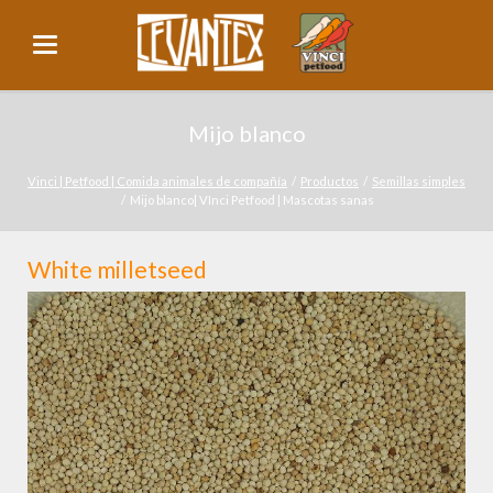
Mijo blanco
Vinci | Petfood | Comida animales de compañía
Productos
Semillas simples
Mijo blanco| VInci Petfood | Mascotas sanas
White milletseed