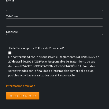
Campo
E-Mail
*
obligatorio
Teléfono
Mensaje
Campo
He leído y acepto la Política de Privacidad
*
obligatorio
De conformidad con lo dispuesto en el Reglamento (UE) 2016/679 de
27 de abril de 2016 (GDPR): el Responsable del tratamiento de sus
datos es LEVANTE IMPORTACIÓN Y EXPORTACIÓN, S.L. Sus datos
serán tratados con la finalidad de información comercial o de las
posibles actividades realizados por el Responsable.
Información ampliada
SOLICITE CONTACTO