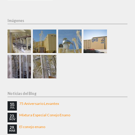
Imágenes
Noticias del Blog
75 Aniversario Levantex
10.
JUL
Mixtura Especial Conejo Enano
23.
NOV
El conejo enano
29.
MAR