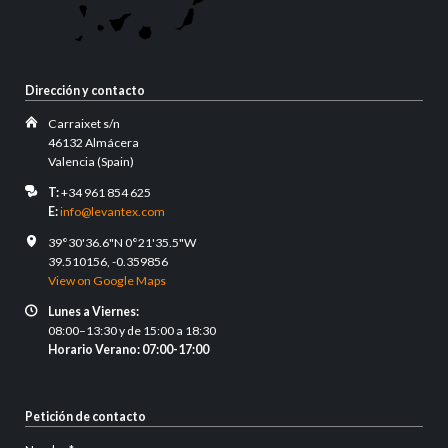
Dirección y contacto
Carraixet s/n
46132 Almácera
Valencia (Spain)
T:
+34 961 854 625
E:
info@levantex.com
39°30'36.6"N 0°21'35.5"W
39.510156, -0.359856
View on Google Maps
Lunes a Viernes:
08:00–13:30 y de 15:00 a 18:30
Horario Verano: 07:00-17:00
Petición de contacto