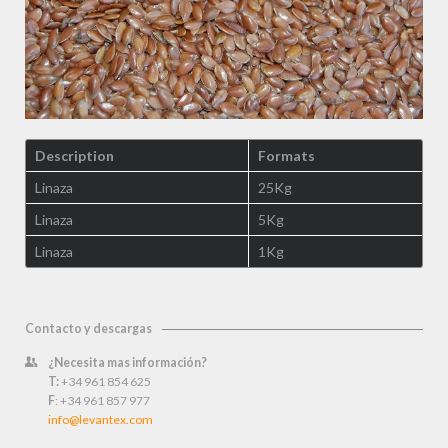
Description
Formats
Linaza
25Kg
Linaza
5Kg
Linaza
1Kg
Contacto y descargas
¿Necesita mas información?
T:
+34 961 854 625
F
: +34 961 857 977
info@levantex.com