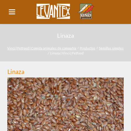
Linaza
Vinci | Petfood | Comida animales de compañía
Productos
Semillas simples
Linaza | Vinci | Petfood
Linaza