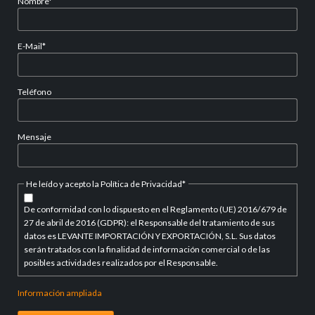
Campo
Nombre
*
obligatorio
Campo
E-Mail
*
obligatorio
Teléfono
Mensaje
Campo
He leído y acepto la Política de Privacidad
*
obligatorio
De conformidad con lo dispuesto en el Reglamento (UE) 2016/679 de
27 de abril de 2016 (GDPR): el Responsable del tratamiento de sus
datos es LEVANTE IMPORTACIÓN Y EXPORTACIÓN, S.L. Sus datos
serán tratados con la finalidad de información comercial o de las
posibles actividades realizados por el Responsable.
Información ampliada