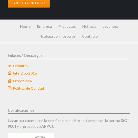
SOLICITE CONTACTO
Saltar
Home
Empresa
Productos
Noticias
Levantex
navegación
Trabaja con nosotros
Contacto
Enlaces / Descargas
Levantex
InterZoo 2016
Propet 2016
Política de Calidad
Certificaciones
Levantex
cuenta con la certificación de Bureau Veritas de la norma
ISO
9001
y el preceptivo
APPCC.