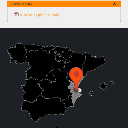
DOWNLOADS
6 - Semillas.pdf
(501.4 KiB)