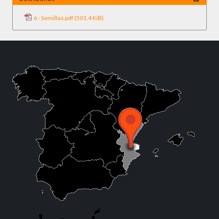
6 - Semillas.pdf
(501.4 KiB)