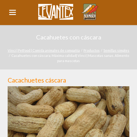
Cacahuetes con cáscara
Vinci | Petfood | Comida animales de compañía
Productos
Semillas simples
Cacahuetes con cáscara. Máxima calidad| Vinci | Mascotas sanas. Alimento
para mascotas
Cacachuetes cáscara