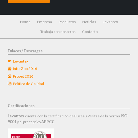
Saltar
Home
Empresa
Productos
Noticias
Levantex
navegación
Trabaja con nosotros
Contacto
Enlaces / Descargas
Levantex
InterZoo 2016
Propet 2016
Política de Calidad
Certificaciones
Levantex
cuenta con la certificación de Bureau Veritas de la norma
ISO
9001
y el preceptivo
APPCC.