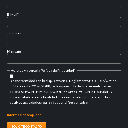
obligatorio
Campo
E-Mail
*
obligatorio
Teléfono
Mensaje
Campo
He leído y acepto la Política de Privacidad
*
obligatorio
De conformidad con lo dispuesto en el Reglamento (UE) 2016/679 de
27 de abril de 2016 (GDPR): el Responsable del tratamiento de sus
datos es LEVANTE IMPORTACIÓN Y EXPORTACIÓN, S.L. Sus datos
serán tratados con la finalidad de información comercial o de las
posibles actividades realizados por el Responsable.
Información ampliada
SOLICITE CONTACTO