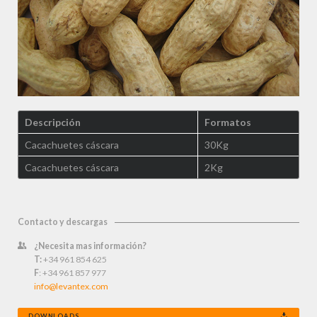
Descripción
Formatos
Cacachuetes cáscara
30Kg
Cacachuetes cáscara
2Kg
Contacto y descargas
¿Necesita mas información?
T:
+34 961 854 625
F
: +34 961 857 977
info@levantex.com
DOWNLOADS