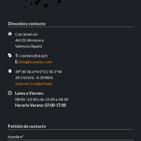
Dirección y contacto
Carraixet s/n
46132 Almácera
Valencia (Spain)
T:
+34 961 854 625
E:
info@levantex.com
39°30'36.6"N 0°21'35.5"W
39.510156, -0.359856
View on Google Maps
Lunes a Viernes:
08:00–13:30 y de 15:00 a 18:30
Horario Verano: 07:00-17:00
Petición de contacto
Campo
Nombre
*